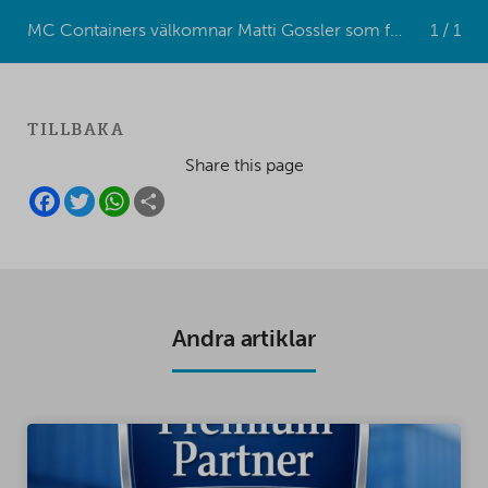
MC Containers välkomnar Matti Gossler som försäljningschef till vårt Hamburgkontor!
1 / 1
TILLBAKA
Share this page
F
T
W
S
A
W
H
H
C
I
A
A
E
T
T
R
B
T
S
E
O
E
A
O
R
P
K
P
Andra artiklar