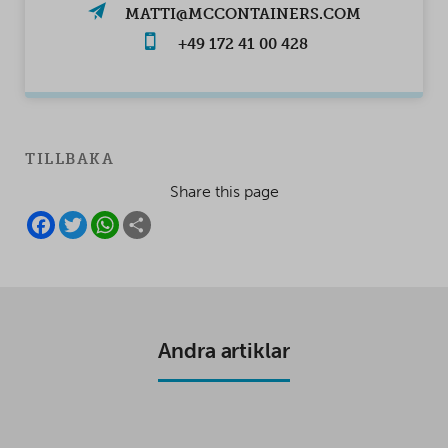
MATTI@MCCONTAINERS.COM
+49 172 41 00 428
TILLBAKA
Share this page
F
T
W
S
A
W
H
H
C
I
A
A
E
T
T
R
B
T
S
E
O
E
A
O
R
P
K
P
Andra artiklar