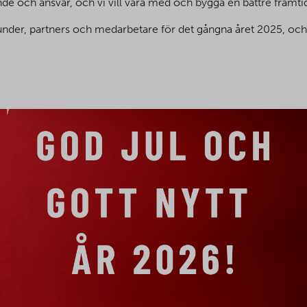
e och ansvar, och vi vill vara med och bygga en bättre framti
under, partners och medarbetare för det gångna året 2025, och vi