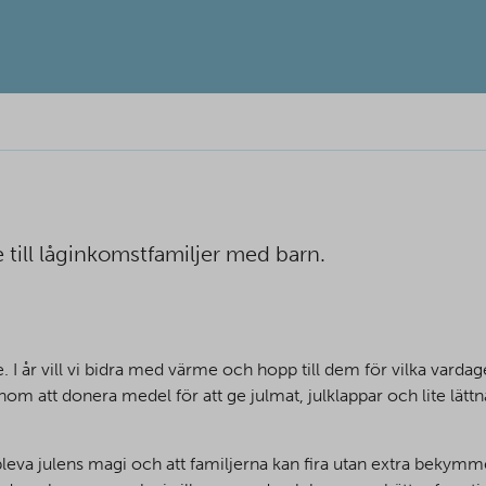
je till låginkomstfamiljer med barn.
. I år vill vi bidra med värme och hopp till dem för vilka vard
m att donera medel för att ge julmat, julklappar och lite lättn
uppleva julens magi och att familjerna kan fira utan extra bekymm