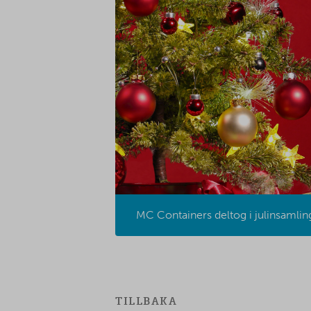
MC Containers deltog i julinsamli
TILLBAKA