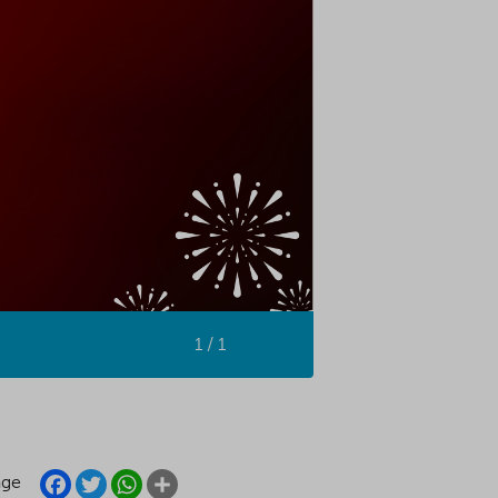
1 / 1
FACEBOOK
TWITTER
WHATSAPP
SHARE
age