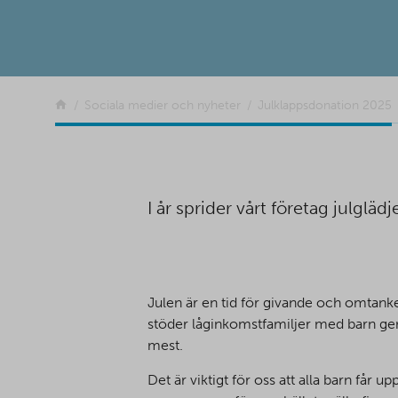
Tillbaka
Sociala medier och nyheter
Julklappsdonation 2025
I år sprider vårt företag julgläd
Julen är en tid för givande och omtanke
stöder låginkomstfamiljer med barn geno
mest.
Det är viktigt för oss att alla barn får 