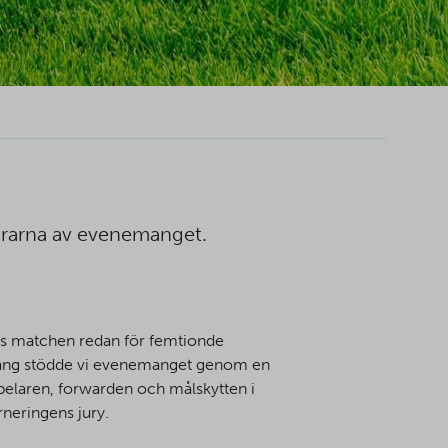
nsrarna av evenemanget.
ades matchen redan för femtionde
 gång stödde vi evenemanget genom en
spelaren, forwarden och målskytten i
rneringens jury.