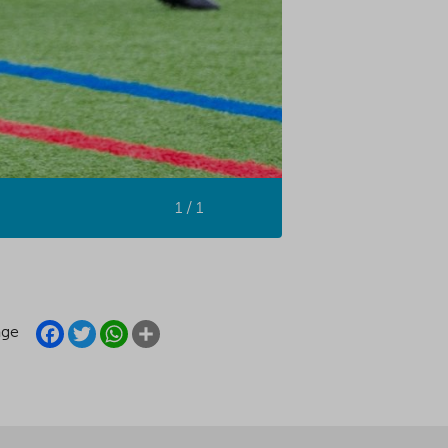
1 / 1
FACEBOOK
TWITTER
WHATSAPP
SHARE
age