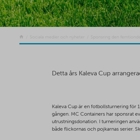
Tillbaka
Sociala medier och nyheter
Sponsring den femtiond
Detta års Kaleva Cup arrangera
Kaleva Cup är en fotbollsturnering för 
gången. MC Containers har sponsrat ev
utrustningsdonation. I turneringen anvä
både flickornas och pojkarnas serier. S