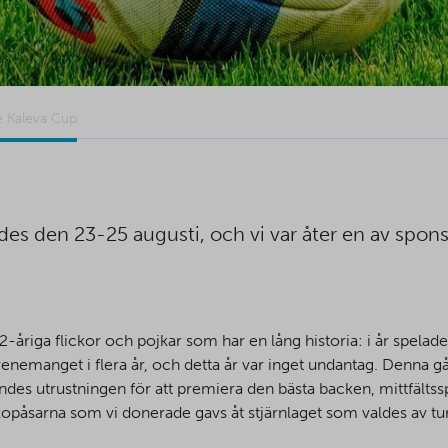
e Kaleva Cup
des den 23-25 augusti, och vi var åter en av spo
12-åriga flickor och pojkar som har en lång historia: i år spel
enemanget i flera år, och detta år var inget undantag. Denna
ndes utrustningen för att premiera den bästa backen, mittfälts
kopåsarna som vi donerade gavs åt stjärnlaget som valdes av tu