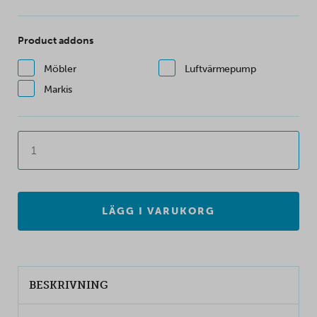
Product addons
Möbler
Luftvärmepump
Markis
LÄGG I VARUKORG
BESKRIVNING