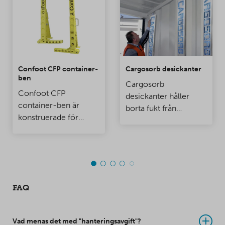
Confoot CFP container-
Cargosorb desickanter
ben
Cargosorb
Confoot CFP
desickanter håller
container-ben är
borta fukt från
konstruerade för
containrar och
användning speciellt
förvaringsrum.
vid lastningsbryggor,
när du vill att
containern är fäst vid
lastbryggan så att
FAQ
dörrarna kan öppnas
helt.
Vad menas det med "hanteringsavgift"?