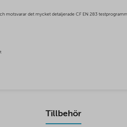
t och motsvarar det mycket detaljerade CF EN 283 testprogra
t
Tillbehör