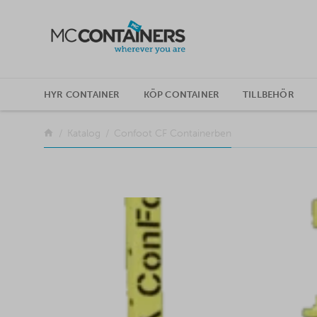
SKIP TO CONTENT
HYR CONTAINER
KÖP CONTAINER
TILLBEHÖR
Tillbaka
Katalog
Confoot CF Containerben