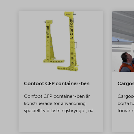
Confoot CFP container-ben
Cargos
Confoot CFP container-ben är
Cargoso
konstruerade för användning
borta f
speciellt vid lastningsbryggor, när
förvari
du vill att containern är fäst vid
lastbryggan så att dörrarna kan
ch
öppnas helt.