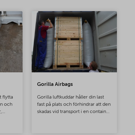
Gorilla Airbags
M
i
 flytta
Gorilla luftkuddar håller din last
I
in och
fast på plats och förhindrar att den
a
,
skadas vid transport i en container.
m
en
Dessa flervävda, vatten- och
s
åller
fuktresistenta luftkuddar kan stå
m
emot ett enormt tryck!