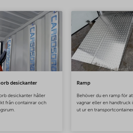
orb desickanter
Ramp
rb desickanter håller
Behöver du en ramp för att
ukt från containrar och
vagnar eller en handtruck 
ngsrum.
ut ur en transportcontainer
förvaringscontainer eller 
kylcontainer? Vi tillhandah
skräddarsydda ramper för