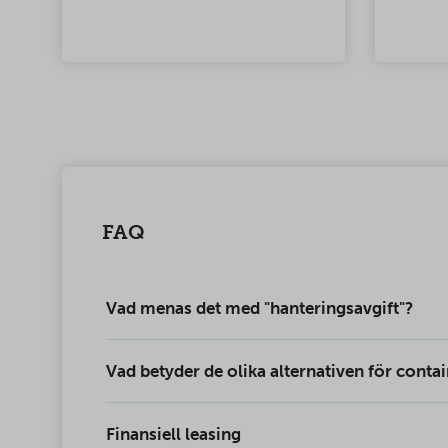
du vill att containern är fäst vid
lastbryggan så att dörrarna kan
ch
öppnas helt.
FAQ
Vad menas det med "hanteringsavgift"?
Vad betyder de olika alternativen för conta
Finansiell leasing