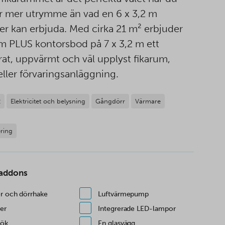
 mer utrymme än vad en 6 x 3,2 m
er kan erbjuda. Med cirka 21 m² erbjuder
 PLUS kontorsbod på 7 x 3,2 m ett
erat, uppvärmt och väl upplyst fikarum,
eller förvaringsanläggning.
2
Elektricitet och belysning
Gångdörr
Värmare
ring
 addons
er och dörrhake
Luftvärmepump
er
Integrerade LED-lampor
kök
En glasvägg