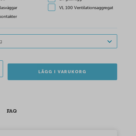
lasväggar
VL 100 Ventilationsaggregat
kontakter
rg
LÄGG I VARUKORG
FAQ