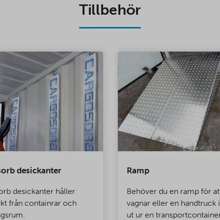
Tillbehör
orb desickanter
Ramp
rb desickanter håller
Behöver du en ramp för att
ukt från containrar och
vagnar eller en handtruck 
ngsrum.
ut ur en transportcontainer