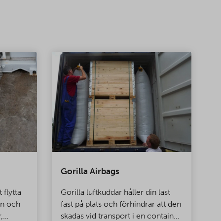
Gorilla Airbags
C
 flytta
Gorilla luftkuddar håller din last
C
in och
fast på plats och förhindrar att den
s
,
skadas vid transport i en container.
k