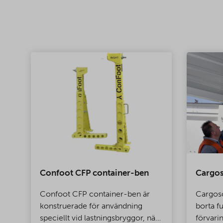
Confoot CFP container-ben
Cargos
Confoot CFP container-ben är
Cargoso
konstruerade för användning
borta f
speciellt vid lastningsbryggor, när
förvari