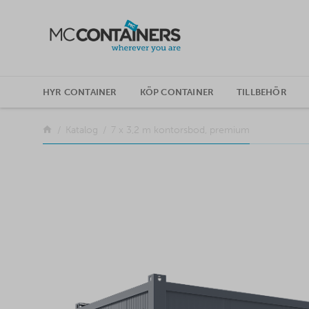
SKIP TO CONTENT
HYR CONTAINER
KÖP CONTAINER
TILLBEHÖR
Tillbaka
Katalog
7 x 3,2 m kontorsbod, premium