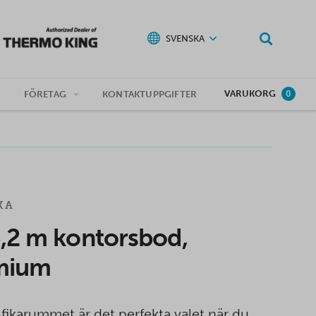
SVENSKA
VARUKORG
G
FÖRETAG
KONTAKTUPPGIFTER
0
KA
3,2 m kontorsbod,
mium
 fikarummet är det perfekta valet när du