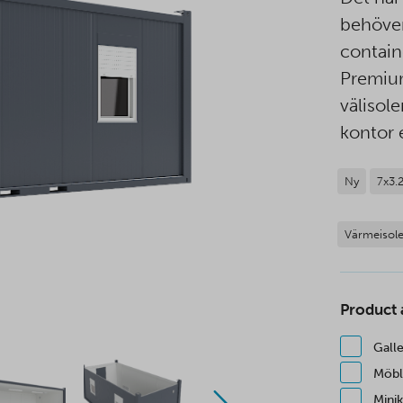
behöver
contain
Premium
välisol
kontor 
Ny
7x3.
Värmeisole
Product
Gall
Möbl
Mini