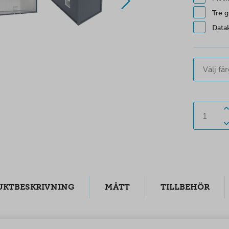
Tre g
Data
Välj fä
UKTBESKRIVNING
MÅTT
TILLBEHÖR