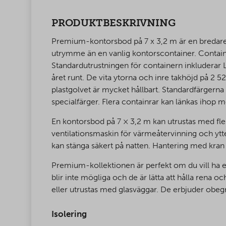
PRODUKTBESKRIVNING
Premium-kontorsbod på 7 x 3,2 m är en bredare 
utrymme än en vanlig kontorscontainer. Containe
Standardutrustningen för containern inkluderar L
året runt. De vita ytorna och inre takhöjd på 2 5
plastgolvet är mycket hållbart. Standardfärgern
specialfärger. Flera containrar kan länkas ihop 
En kontorsbod på 7 × 3,2 m kan utrustas med fler
ventilationsmaskin för värmeåtervinning och ytter
kan stänga säkert på natten. Hantering med kran 
Premium-kollektionen är perfekt om du vill ha et
blir inte mögliga och de är lätta att hålla rena
eller utrustas med glasväggar. De erbjuder obegr
Isolering