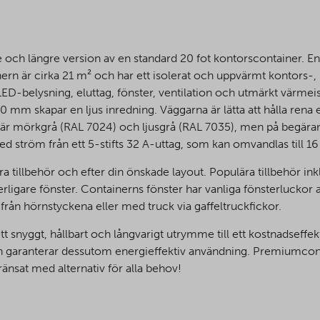
och längre version av en standard 20 fot kontorscontainer. En
rn är cirka 21 m² och har ett isolerat och uppvärmt kontors-,
ED-belysning, eluttag, fönster, ventilation och utmärkt värmeis
20 mm skapar en ljus inredning. Väggarna är lätta att hålla rena 
a är mörkgrå (RAL 7024) och ljusgrå (RAL 7035), men på begäran
med ström från ett 5-stifts 32 A-uttag, som kan omvandlas till 1
a tillbehör och efter din önskade layout. Populära tillbehör in
ligare fönster. Containerns fönster har vanliga fönsterluckor a
från hörnstyckena eller med truck via gaffeltruckfickor.
t snyggt, hållbart och långvarigt utrymme till ett kostnadseffek
 och garanterar dessutom energieffektiv användning. Premiumcon
änsat med alternativ för alla behov!