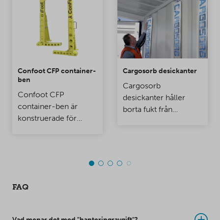
Confoot CFP container-
Cargosorb desickanter
ben
Cargosorb
Confoot CFP
desickanter håller
container-ben är
borta fukt från
konstruerade för
containrar och
användning speciellt
förvaringsrum.
vid lastningsbryggor,
när du vill att
containern är fäst vid
lastbryggan så att
FAQ
dörrarna kan öppnas
helt.
Vad menas det med "hanteringsavgift"?