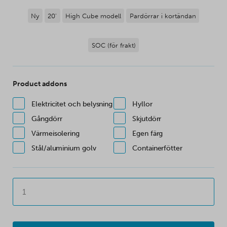
Ny
20'
High Cube modell
Pardörrar i kortändan
SOC (för frakt)
Product addons
Elektricitet och belysning
Hyllor
Gångdörr
Skjutdörr
Värmeisolering
Egen färg
Stål/aluminium golv
Containerfötter