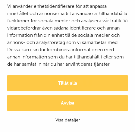
Vi använder enhetsidentifierare för att anpassa
innehållet och annonserna till användarna, tillhandahålla
funktioner för sociala medier och analysera vår trafik. Vi
vidarebefordrar även sådana identifierare och annan
information från din enhet till de sociala medier och
annons- och analysföretag som vi samarbetar med.
Dessa kan i sin tur kombinera informationen med
annan information som du har tillhandahållit eller som
de har samlat in när du har använt deras tjänster.
Tillåt alla
Avvisa
© 2025 Mattson Group ®
Digi- ja mainostoimisto Höyry Rovaniemi ja Oulu
Visa detaljer