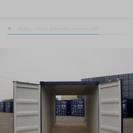
SKIP TO CONTENT
Tillbaka
Katalog
20 fot dubbeldörr container (DD)