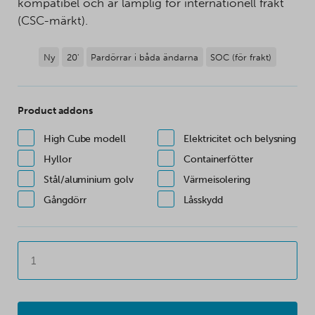
kompatibel och är lämplig för internationell frakt
(CSC-märkt).
Ny
20'
Pardörrar i båda ändarna
SOC (för frakt)
Product addons
High Cube modell
Elektricitet och belysning
Hyllor
Containerfötter
Stål/aluminium golv
Värmeisolering
Gångdörr
Låsskydd