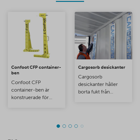
Confoot CFP container-
Cargosorb desickanter
ben
Cargosorb
Confoot CFP
desickanter håller
container-ben är
borta fukt från
konstruerade för
containrar och
användning speciellt
förvaringsrum.
vid lastningsbryggor,
när du vill att
containern är fäst vid
lastbryggan så att