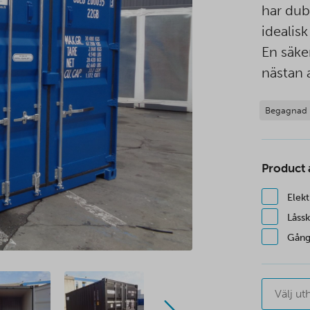
har dub
idealis
En säke
nästan a
Begagnad
Product
Elekt
Låss
Gång
Välj ut