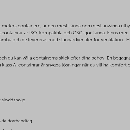
meters containern, är den mest kända och mest använda uthyr
ngscontainrar är ISO-kompatibla och CSC-godkända. Finns med sn
bambu och de levereras med standardventiler för ventilation. H
ch du kan välja containerns skick efter dina behov. En begagnad
 klass A-containrar är snygga lösningar när du vill ha komfort o
t skyddshölje
öjda dörrhandtag