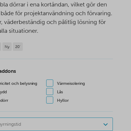
bla dörrar i ena kortändan, vilket gör den
k både för projektanvändning och förvaring.
r, väderbeständig och pålitlig lösning för
lla situationer.
Ny
20'
 addons
ricitet och belysning
Värmeisolering
kydd
Lås
dörr
Hyllor
hyrningstid