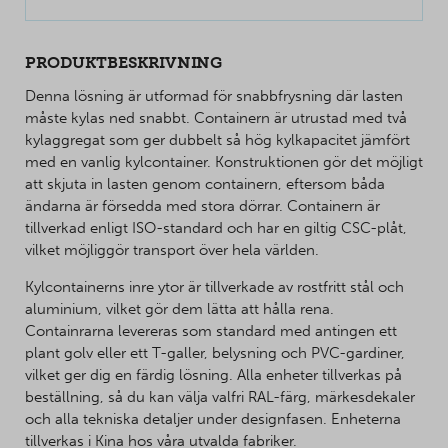
PRODUKTBESKRIVNING
Denna lösning är utformad för snabbfrysning där lasten
måste kylas ned snabbt. Containern är utrustad med två
kylaggregat som ger dubbelt så hög kylkapacitet jämfört
med en vanlig kylcontainer. Konstruktionen gör det möjligt
att skjuta in lasten genom containern, eftersom båda
ändarna är försedda med stora dörrar. Containern är
tillverkad enligt ISO-standard och har en giltig CSC-plåt,
vilket möjliggör transport över hela världen.
Kylcontainerns inre ytor är tillverkade av rostfritt stål och
aluminium, vilket gör dem lätta att hålla rena.
Containrarna levereras som standard med antingen ett
plant golv eller ett T-galler, belysning och PVC-gardiner,
vilket ger dig en färdig lösning. Alla enheter tillverkas på
beställning, så du kan välja valfri RAL-färg, märkesdekaler
och alla tekniska detaljer under designfasen. Enheterna
tillverkas i Kina hos våra utvalda fabriker.