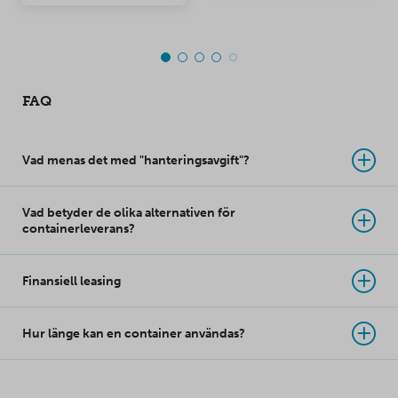
förvaringsrum.
vid lastningsbryggor,
när du vill att
containern är fäst vid
lastbryggan så att
FAQ
dörrarna kan öppnas
helt.
Vad menas det med "hanteringsavgift"?
Vad betyder de olika alternativen för
containerleverans?
Finansiell leasing
Hur länge kan en container användas?