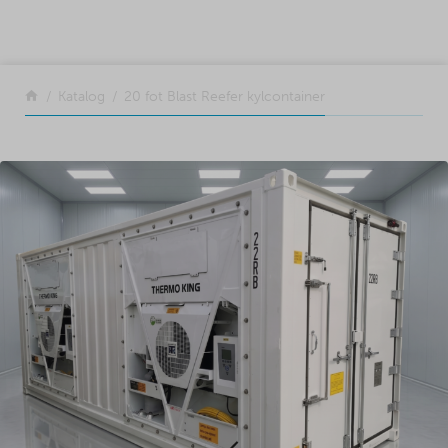
SKIP TO CONTENT
Tillbaka
Katalog
20 fot Blast Reefer kylcontainer