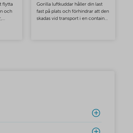
 flytta
Gorilla luftkuddar håller din last
C
in och
fast på plats och förhindrar att den
s
,
skadas vid transport i en container.
k
en
Dessa flervävda, vatten- och
ä
åller
fuktresistenta luftkuddar kan stå
e
emot ett enormt tryck!
i
 och