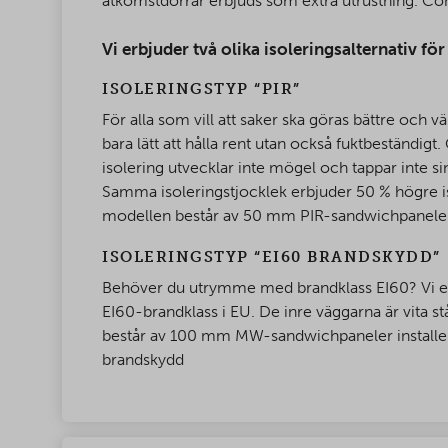
åtkomstdörrar erbjuds som extra utrustning. Conta
Vi erbjuder två olika isoleringsalternativ fö
ISOLERINGSTYP “PIR”
För alla som vill att saker ska göras bättre och v
bara lätt att hålla rent utan också fuktbeständi
isolering utvecklar inte mögel och tappar inte si
Samma isoleringstjocklek erbjuder 50 % högre is
modellen består av 50 mm PIR-sandwichpaneler in
ISOLERINGSTYP “EI60 BRANDSKYDD”
Behöver du utrymme med brandklass EI60? Vi erbj
EI60-brandklass i EU. De inre väggarna är vita stå
består av 100 mm MW-sandwichpaneler installera
brandskydd