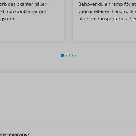
rb desickanter håller
Behöver du en ramp för att
ukt från containrar och
vagnar eller en handtruck 
ngsrum.
ut ur en transportcontainer
förvaringscontainer eller 
kylcontainer? Vi tillhandah
skräddarsydda ramper för
containrar i önskad bredd
längd.
inerleverans?