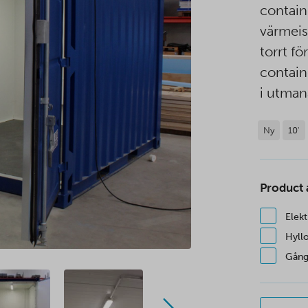
contain
värmeiso
torrt f
contain
i utman
Ny
10'
Product
Elekt
Hyll
Gång