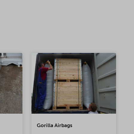
Gorilla Airbags
C