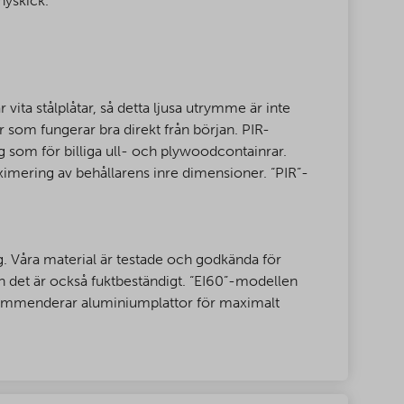
nyskick.
 vita stålplåtar, så detta ljusa utrymme är inte
r som fungerar bra direkt från början. PIR-
ng som för billiga ull- och plywoodcontainrar.
ximering av behållarens inre dimensioner. “PIR”-
. Våra material är testade och godkända för
utan det är också fuktbeständigt. “EI60”-modellen
ekommenderar aluminiumplattor för maximalt