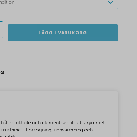
ndition
LÄGG I VARUKORG
AQ
håller fukt ute och element ser till att utrymmet
utrustning. Elförsörjning, uppvärmning och