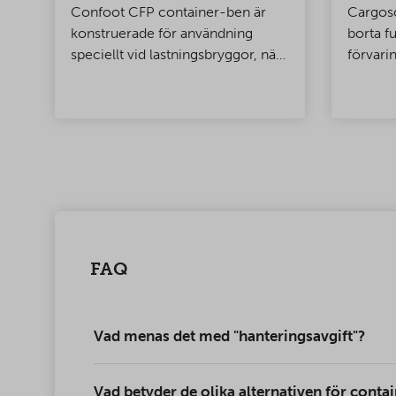
Confoot CFP container-ben är
Cargoso
konstruerade för användning
borta f
speciellt vid lastningsbryggor, när
förvari
du vill att containern är fäst vid
lastbryggan så att dörrarna kan
ch
öppnas helt.
FAQ
Vad menas det med "hanteringsavgift"?
Vad betyder de olika alternativen för conta