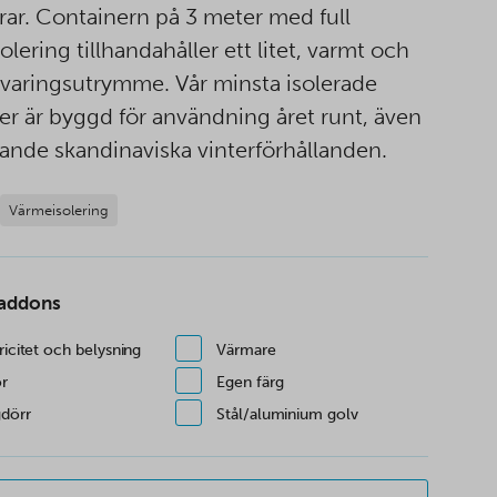
rar. Containern på 3 meter med full
lering tillhandahåller ett litet, varmt och
örvaringsutrymme. Vår minsta isolerade
er är byggd för användning året runt, även
ande skandinaviska vinterförhållanden.
Värmeisolering
 addons
ricitet och belysning
Värmare
or
Egen färg
dörr
Stål/aluminium golv