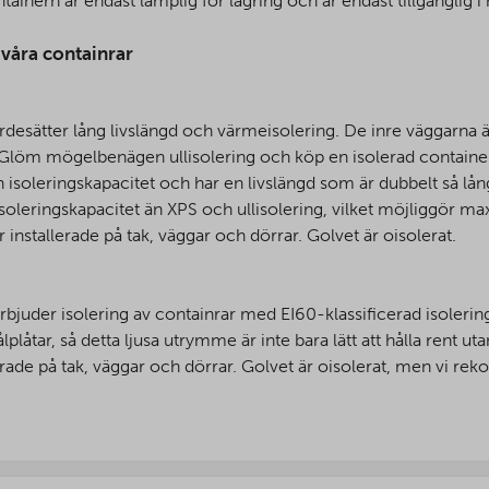
inern är endast lämplig för lagring och är endast tillgänglig i 
r våra containrar
ärdesätter lång livslängd och värmeisolering. De inre väggarna är
gt. Glöm mögelbenägen ullisolering och köp en isolerad containe
n isoleringskapacitet och har en livslängd som är dubbelt så lå
oleringskapacitet än XPS och ullisolering, vilket möjliggör ma
stallerade på tak, väggar och dörrar. Golvet är oisolerat.
uder isolering av containrar med EI60-klassificerad isolering
lplåtar, så detta ljusa utrymme är inte bara lätt att hålla rent 
de på tak, väggar och dörrar. Golvet är oisolerat, men vi r