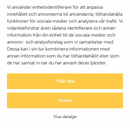
Vi använder enhetsidentifierare för att anpassa
innehållet och annonserna till användarna, tillhandahålla
funktioner för sociala medier och analysera vår trafik. Vi
vidarebefordrar även sådana identifierare och annan
information från din enhet till de sociala medier och
annons- och analysföretag som vi samarbetar med.
Dessa kan i sin tur kombinera informationen med
annan information som du har tillhandahållit eller som
de har samlat in när du har använt deras tjänster.
Tillåt alla
Avvisa
© 2025 Mattson Group ®
Digi- ja mainostoimisto Höyry Rovaniemi ja Oulu
Visa detaljer