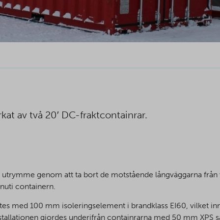
rkat av två 20′ DC-fraktcontainrar.
stort utrymme genom att ta bort de motstående långväggarna från
nuti containern.
tes med 100 mm isoleringselement i brandklass EI60, vilket inn
tallationen gjordes underifrån containrarna med 50 mm XPS så 