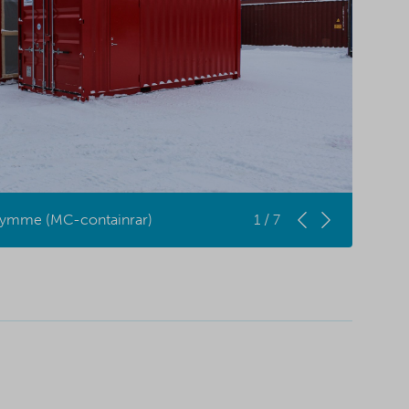
utrymme (MC-containrar)
1 / 7