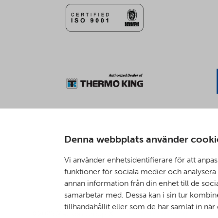
Denna webbplats använder cooki
Vi använder enhetsidentifierare för att anpas
funktioner för sociala medier och analysera v
annan information från din enhet till de so
samarbetar med. Dessa kan i sin tur kombi
tillhandahållit eller som de har samlat in när
Digi- ja mainostoimisto Höyry Rovaniemi ja Oulu
© 2025 Mattson Group ®