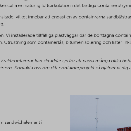
säkerställa en naturlig luftcirkulation i det färdiga containerutry
nskade, vilket innebar att endast en av containrarna sandbläs
g.
n. Vi installerade tillfälliga plastväggar där de borttagna contai
trustning som containerlås, bitumenisolering och lister inklu
Fraktcontainrar kan skräddarsys för att passa många olika be
inern. Kontakta oss om ditt containerprojekt så hjälper vi dig att
mm sandwichelement i