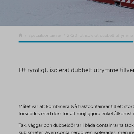
Tillbaka
Specialcontainrar
2×20 fot isolerat dubbelt utrymme
Ett rymligt, isolerat dubbelt utrymme tillve
Målet var att kombinera två fraktcontainrar till ett 
förseddes med dörr för att möjliggöra enkel åtkomst i
Tak, väggar och dubbeldörrar i båda containrarna täck
kubikmeter. Även containergolven isolerades, men ins