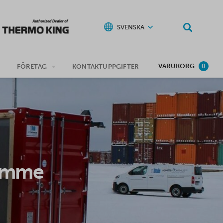
SVENSKA
VARUKORG
G
FÖRETAG
KONTAKTUPPGIFTER
0
rymme