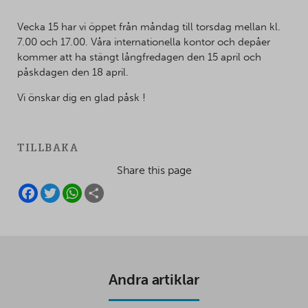
Vecka 15 har vi öppet från måndag till torsdag mellan kl.
7.00 och 17.00. Våra internationella kontor och depåer
kommer att ha stängt långfredagen den 15 april och
påskdagen den 18 april.
!
Vi önskar dig en glad påsk
TILLBAKA
Share this page
F
T
W
S
A
W
H
H
C
I
A
A
E
T
T
R
B
T
S
E
O
E
A
O
R
P
K
P
Andra artiklar