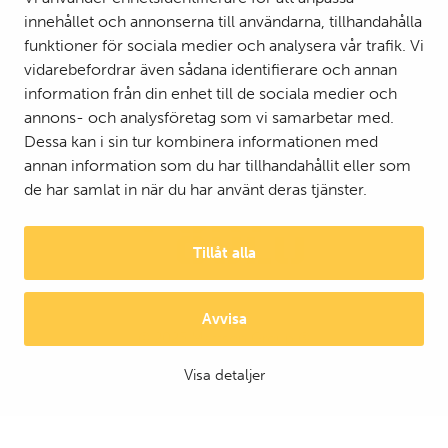
innehållet och annonserna till användarna, tillhandahålla
funktioner för sociala medier och analysera vår trafik. Vi
vidarebefordrar även sådana identifierare och annan
information från din enhet till de sociala medier och
annons- och analysföretag som vi samarbetar med.
Dessa kan i sin tur kombinera informationen med
annan information som du har tillhandahållit eller som
de har samlat in när du har använt deras tjänster.
Tillåt alla
Avvisa
© 2025 Mattson Group ®
Digi- ja mainostoimisto Höyry Rovaniemi ja Oulu
Visa detaljer