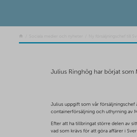
Tillbaka
Sociala medier och nyheter
Ny försäljningschef till S
Julius Ringhög har börjat som M
Julius uppgift som vår försäljningschef
containerförsäljning och uthyrning av 
Efter att ha tillbringat större delen av 
vad som krävs för att göra affärer i Sve