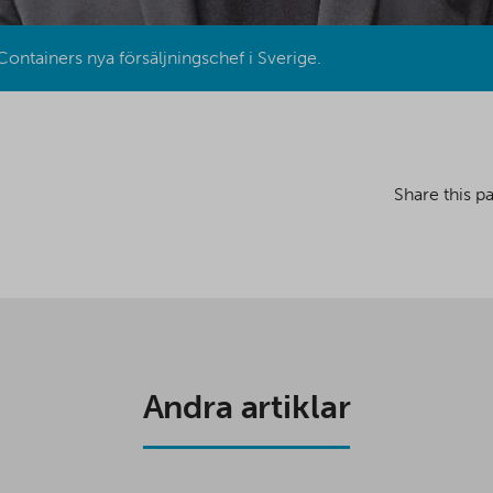
ontainers nya försäljningschef i Sverige.
Share this p
Andra artiklar