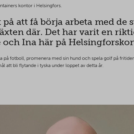
tainers kontor i Helsingfors.
gt på att få börja arbeta med d
äxten där. Det har varit en riktig
e och Ina här på Helsingforskon
ta på fotboll, promenera med sin hund och spela golf på fritiden.
l att bli flytande i tyska under loppet av detta år.