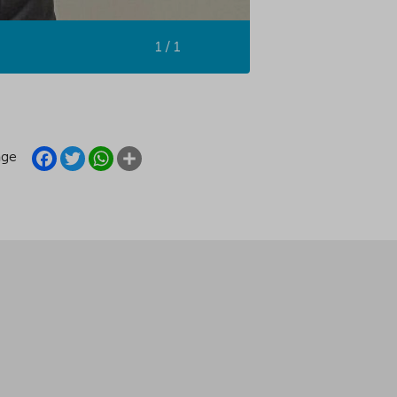
1 / 1
FACEBOOK
TWITTER
WHATSAPP
SHARE
age