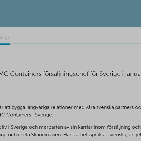
verige
C Containers försäljningschef för Sverige i janua
 är att bygga långvariga relationer med våra svenska partners o
MC Containers i Sverige.
sitt liv i Sverige och merparten av sin karriär inom försäljning o
rige och i hela Skandinavien.
Hans arbetsspråk är svenska, engel