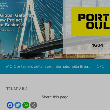
MC Containers deltar i det internationella Breakbulk Europe-eventet i Rotterdam i maj 2022.
1 / 1
TILLBAKA
Share this page
F
T
W
S
A
W
H
H