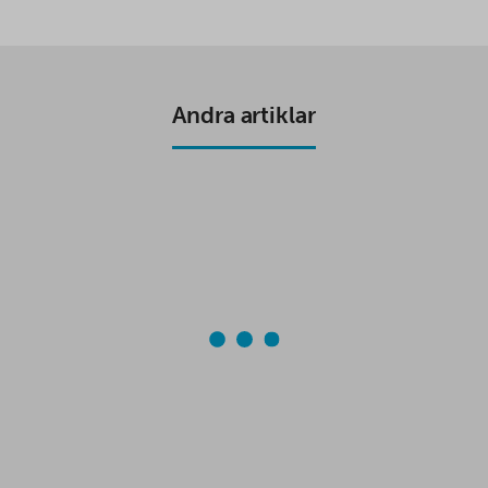
C
I
A
A
E
T
T
R
B
T
S
E
O
E
A
O
R
P
K
P
Andra artiklar