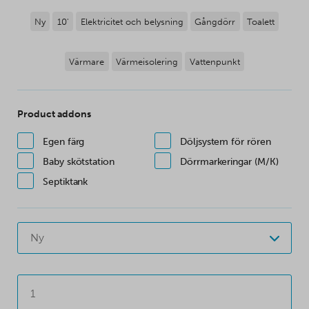
Ny
10'
Elektricitet och belysning
Gångdörr
Toalett
Värmare
Värmeisolering
Vattenpunkt
Product addons
Egen färg
Döljsystem för rören
Baby skötstation
Dörrmarkeringar (M/K)
Septiktank
Ny