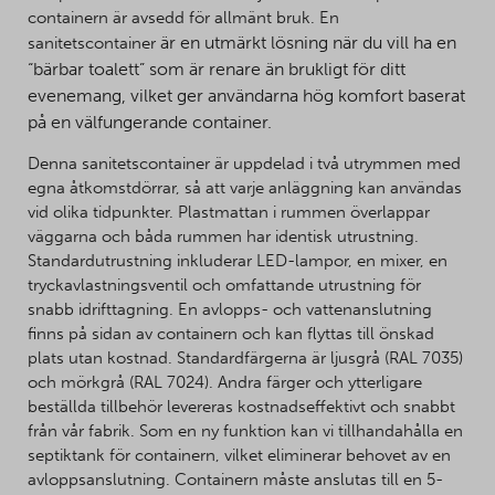
containern är avsedd för allmänt bruk. En
är en utmärkt lösning när du vill ha en
sanitetscontainer
“bärbar toalett” som är renare än brukligt för ditt
evenemang, vilket ger användarna hög komfort baserat
på en välfungerande container.
Denna sanitetscontainer är uppdelad i två utrymmen med
egna åtkomstdörrar, så att varje anläggning kan användas
vid olika tidpunkter. Plastmattan i rummen överlappar
väggarna och båda rummen har identisk utrustning.
Standardutrustning inkluderar LED-lampor, en mixer, en
tryckavlastningsventil och omfattande utrustning för
snabb idrifttagning. En avlopps- och vattenanslutning
finns på sidan av containern och kan flyttas till önskad
plats utan kostnad. Standardfärgerna är ljusgrå (RAL 7035)
och mörkgrå (RAL 7024). Andra färger och ytterligare
beställda tillbehör levereras kostnadseffektivt och snabbt
från vår fabrik. Som en ny funktion kan vi tillhandahålla en
septiktank för containern, vilket eliminerar behovet av en
avloppsanslutning. Containern måste anslutas till en 5-