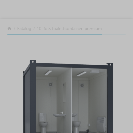
SKIP TO CONTENT
Tillbaka
Katalog
10-fots toalettcontainer, premium